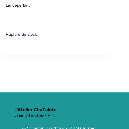
Lin déperlant
Rupture de stock
L’Atelier ChaZalote
Charlotte Chazarenc
267 chemin d’orthoux - 30140 Tornac