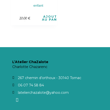
enfant
AJOUTER
20,00
€
AU PANIER
L’Atelier ChaZalote
Charlotte Chazarenc
267 chemin d’orthoux - 30140 Tornac
06 07 74 58 84
latelierchazalote@yahoo.com