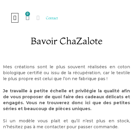
0
Contact
Bavoir ChaZalote
LE SUR-MESURE
COURS ET ATELIERS
LE BON SENS
DE FIL EN AIGUILLE
Mes créations sont le plus souvent réalisées en coton
biologique certifié ou issu de la récupération, car le textile
le plus propre est celui que l’on ne fabrique pas !
Je travaille à petite échelle et privilégie la qualité afin
de vous proposer de quoi faire des cadeaux délicats et
engagés. Vous ne trouverez donc ici que des petites
séries et beaucoup de pièces uniques.
Si un modèle vous plait et qu’il n’est plus en stock,
n’hésitez pas à me contacter pour passer commande.