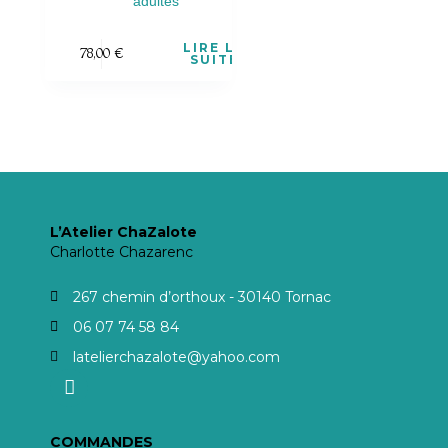
adultes
LIRE LA
78,00
€
SUITE
L’Atelier ChaZalote
Charlotte Chazarenc
267 chemin d’orthoux - 30140 Tornac
06 07 74 58 84
latelierchazalote@yahoo.com
COMMANDES