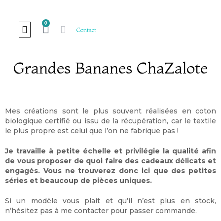
0
Contact
Grandes Bananes ChaZalote
LE SUR-MESURE
COURS ET ATELIERS
LE BON SENS
DE FIL EN AIGUILLE
Mes créations sont le plus souvent réalisées en coton
biologique certifié ou issu de la récupération, car le textile
le plus propre est celui que l’on ne fabrique pas !
Je travaille à petite échelle et privilégie la qualité afin
de vous proposer de quoi faire des cadeaux délicats et
engagés. Vous ne trouverez donc ici que des petites
séries et beaucoup de pièces uniques.
Si un modèle vous plait et qu’il n’est plus en stock,
n’hésitez pas à me contacter pour passer commande.