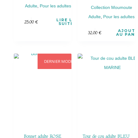
Adulte
,
Pour les adultes
Collection Moumoute
Adulte
,
Pour les adultes
LIRE LA
25,00
€
SUITE
AJOUT
32,00
€
AU PANI
DERNIER MODÈLE
Bonnet adulte ROSE
Tour de cou adulte BLEU