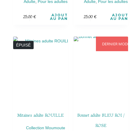
Adulte
,
Pour les adultes
Adulte
,
Pour les adultes
AJOUTER
AJOUT
25,00
€
25,00
€
AU PANIER
AU PANI
DERNIER MODÈ
ÉPUISÉ
Mitaines adulte ROUILLE
Bonnet adulte BLEU ROI /
ROSE
Collection Moumoute