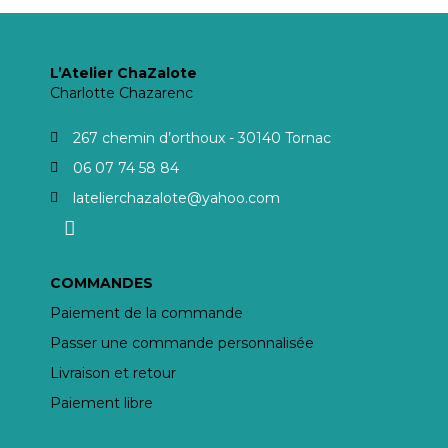
L’Atelier ChaZalote
Charlotte Chazarenc
267 chemin d’orthoux - 30140 Tornac
06 07 74 58 84
latelierchazalote@yahoo.com
COMMANDES
Paiement de la commande
Passer une commande personnalisée
Livraison et retour
Paiement libre