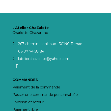
L’Atelier ChaZalote
Charlotte Chazarenc
267 chemin d’orthoux - 30140 Tornac
06 07 74 58 84
latelierchazalote@yahoo.com
COMMANDES
Paiement de la commande
Passer une commande personnalisée
Livraison et retour
Paiement libre