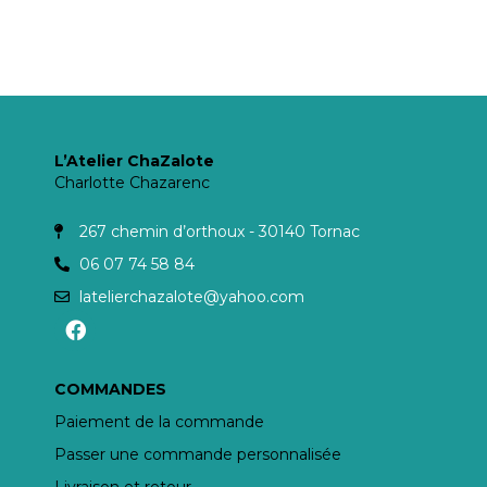
L’Atelier ChaZalote
Charlotte Chazarenc
267 chemin d’orthoux - 30140 Tornac
06 07 74 58 84
latelierchazalote@yahoo.com
COMMANDES
Paiement de la commande
Passer une commande personnalisée