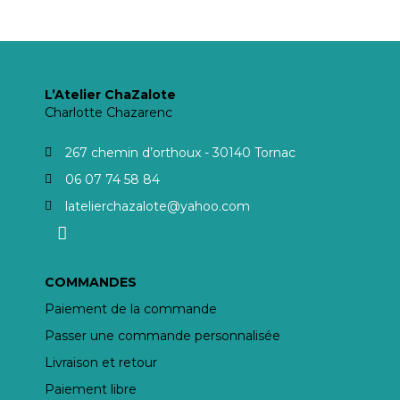
L’Atelier ChaZalote
Charlotte Chazarenc
267 chemin d’orthoux - 30140 Tornac
06 07 74 58 84
latelierchazalote@yahoo.com
COMMANDES
Paiement de la commande
Passer une commande personnalisée
Livraison et retour
Paiement libre