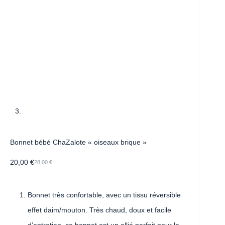
Bonnet bébé ChaZalote « oiseaux brique »
20,00
€
28,00
€
Bonnet très confortable, avec un tissu réversible
effet daim/mouton. Très chaud, doux et facile
d’entretien, ce bonnet est un allié parfait pour le