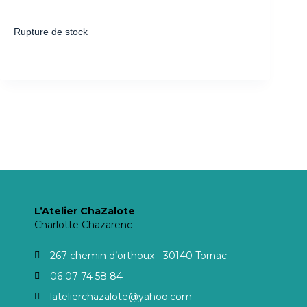
Rupture de stock
L’Atelier ChaZalote
Charlotte Chazarenc
267 chemin d’orthoux - 30140 Tornac
06 07 74 58 84
latelierchazalote@yahoo.com