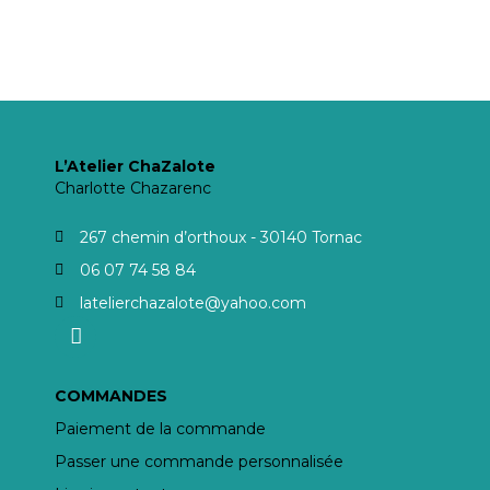
L’Atelier ChaZalote
Charlotte Chazarenc
267 chemin d’orthoux - 30140 Tornac
06 07 74 58 84
latelierchazalote@yahoo.com
COMMANDES
Paiement de la commande
Passer une commande personnalisée