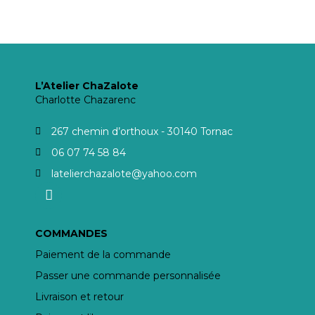
L’Atelier ChaZalote
Charlotte Chazarenc
267 chemin d’orthoux - 30140 Tornac
06 07 74 58 84
latelierchazalote@yahoo.com
COMMANDES
Paiement de la commande
Passer une commande personnalisée
Livraison et retour