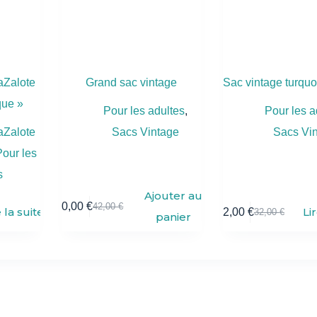
aZalote
Grand sac vintage
Sac vintage turquo
que »
Pour les adultes
,
Pour les a
Zalote
Sacs Vintage
Sacs Vi
Pour les
s
Ajouter au
30,00
€
42,00
€
e la suite
Li
22,00
€
32,00
€
panier