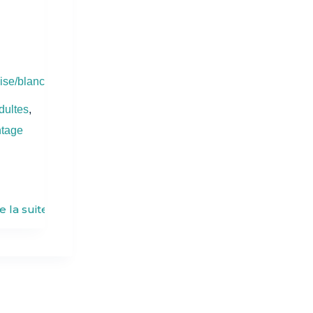
ise/blanc
dultes
,
ntage
re la suite