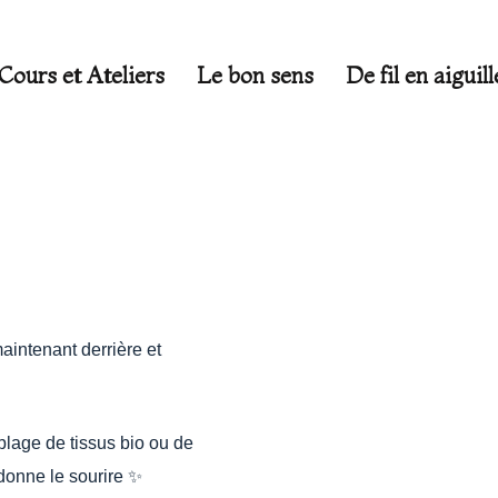
Cours et Ateliers
Le bon sens
De fil en aiguill
intenant derrière et
lage de tissus bio ou de
 donne le sourire ✨