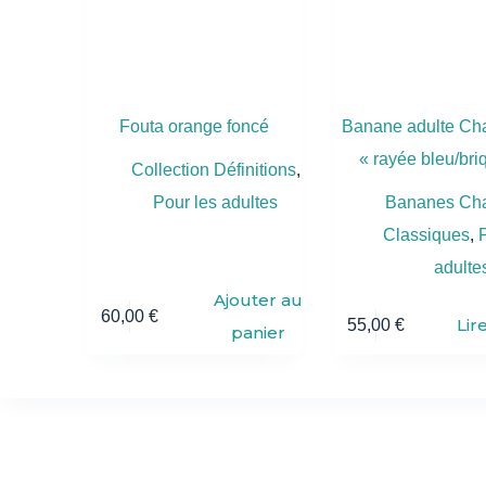
Fouta orange foncé
Banane adulte Ch
« rayée bleu/bri
Collection Définitions
,
Pour les adultes
Bananes Cha
Classiques
,
adulte
Ajouter au
60,00
€
Lir
55,00
€
panier