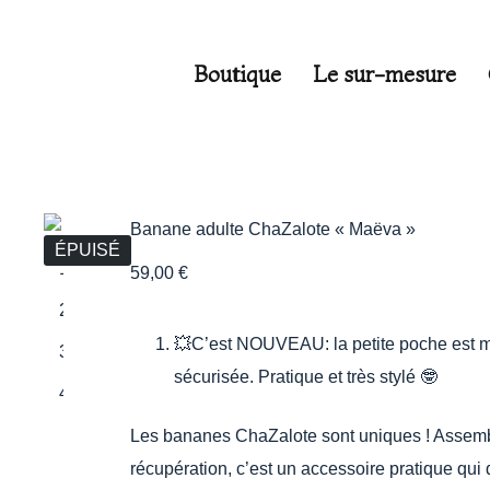
Boutique
Le sur-mesure
Banane adulte ChaZalote « Maëva »
ÉPUISÉ
59,00
€
💥C’est NOUVEAU: la petite poche est ma
sécurisée. Pratique et très stylé 🤓
Les bananes ChaZalote sont uniques ! Assemb
récupération, c’est un accessoire pratique qui