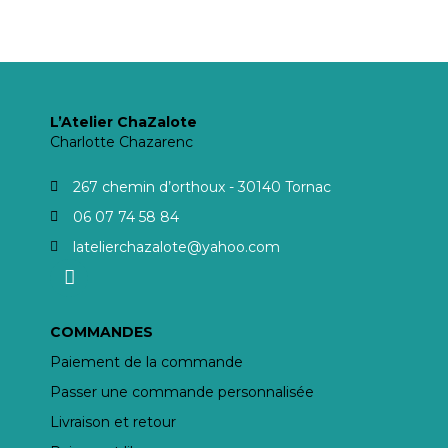
L’Atelier ChaZalote
Charlotte Chazarenc
267 chemin d’orthoux - 30140 Tornac
06 07 74 58 84
latelierchazalote@yahoo.com
COMMANDES
Paiement de la commande
Passer une commande personnalisée
Livraison et retour