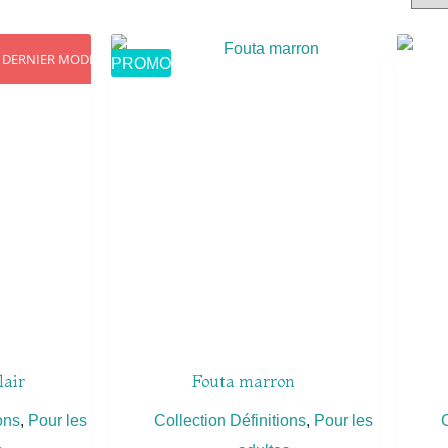
DERNIER MODÈLE
PROMO
lair
Fouta marron
ons
,
Pour les
Collection Définitions
,
Pour les