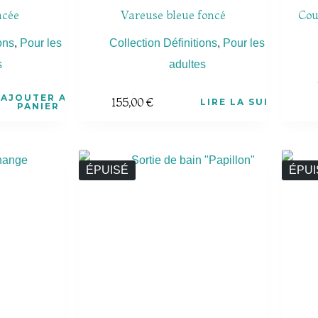
ncée
Vareuse bleue foncé
Cou
ons
,
Pour les
Collection Définitions
,
Pour les
s
adultes
AJOUTER AU
155,00
€
LIRE LA SUITE
PANIER
ÉPUISÉ
ÉPUI