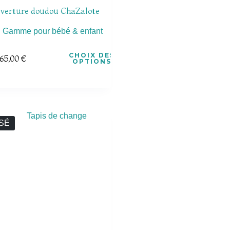
verture doudou ChaZalote
Gamme pour bébé & enfant
CHOIX DES
65,00
€
OPTIONS
SÉ