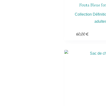
Fouta Bleue fo
Collection Définiti
adulte
60,00
€