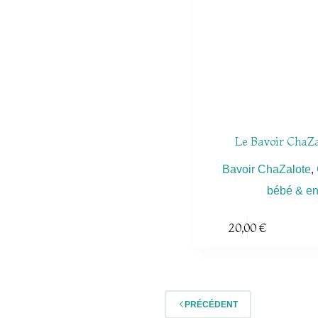
Le Bavoir ChaZ
Bavoir ChaZalote
,
bébé & en
20,00
€
PRÉCÉDENT