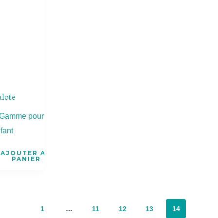
alote
Gamme pour
fant
AJOUTER AU
PANIER
1
…
11
12
13
14