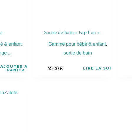
ge
Sortie de bain « Papillon »
 & enfant
,
Gamme pour bébé & enfant
,
ge ...
sortie de bain
AJOUTER AU
65,00
€
LIRE LA SUITE
PANIER