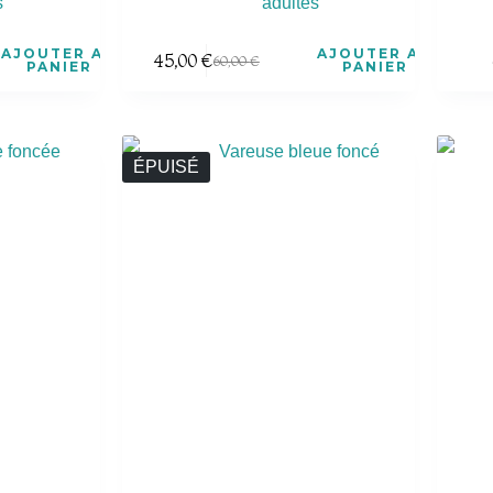
s
adultes
AJOUTER AU
AJOUTER AU
45,00
€
60,00
€
PANIER
PANIER
ÉPUISÉ