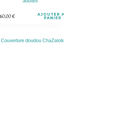
adultes
AJOUTER AU
60,00
€
PANIER