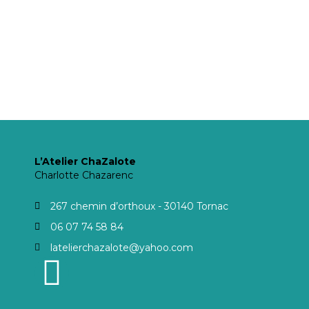
L’Atelier ChaZalote
Charlotte Chazarenc
267 chemin d’orthoux - 30140 Tornac
06 07 74 58 84
latelierchazalote@yahoo.com